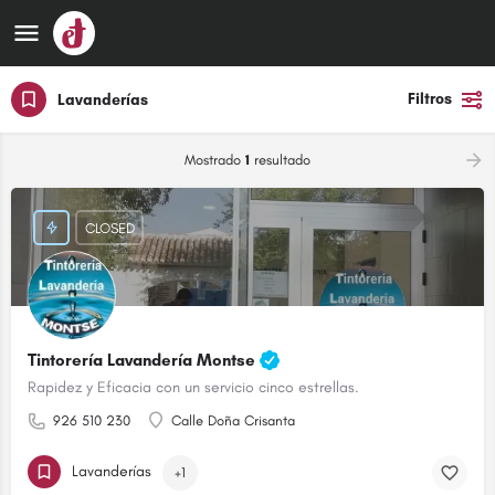
Filtros
Lavanderías
Mostrado
1
resultado
CLOSED
Tintorería Lavandería Montse
Rapidez y Eficacia con un servicio cinco estrellas.
926 510 230
Calle Doña Crisanta
Lavanderías
+1