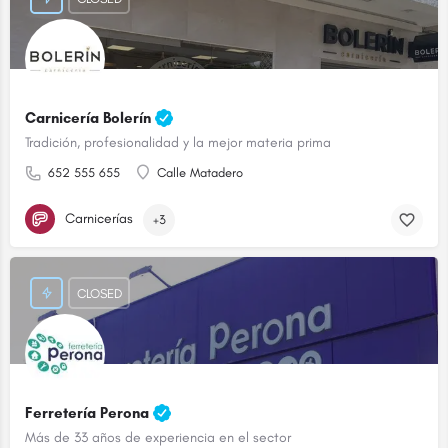
Carnicería Bolerín
Tradición, profesionalidad y la mejor materia prima
652 555 655
Calle Matadero
Carnicerías
+3
CLOSED
Ferretería Perona
Más de 33 años de experiencia en el sector