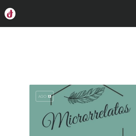
AGO
13