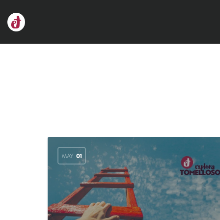
MAY
01