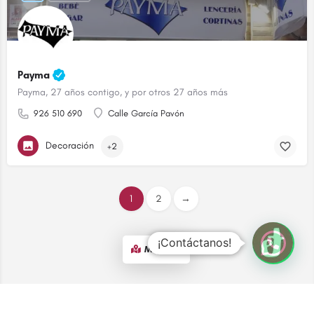
Payma
Payma, 27 años contigo, y por otros 27 años más
926 510 690
Calle García Pavón
Decoración
+2
1
2
→
¡Contáctanos!
Map view