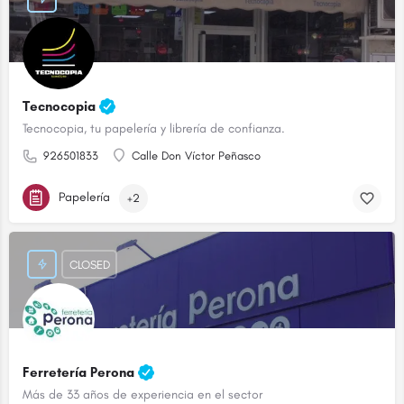
Tecnocopia
Tecnocopia, tu papelería y librería de confianza.
926501833
Calle Don Víctor Peñasco
Papelería
+2
CLOSED
Ferretería Perona
Más de 33 años de experiencia en el sector