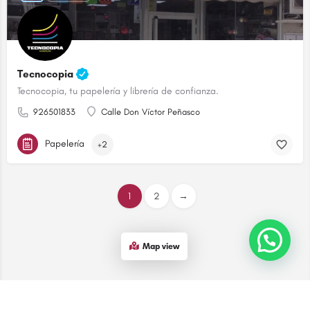
Tecnocopia
Tecnocopia, tu papelería y librería de confianza.
926501833
Calle Don Víctor Peñasco
Papelería
+2
1
2
→
¡Contáctanos!
Map view