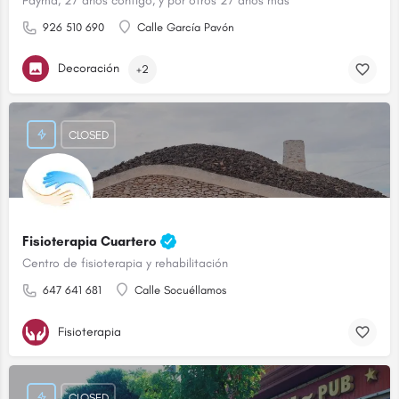
Payma, 27 años contigo, y por otros 27 años más
926 510 690
Calle García Pavón
Decoración
+2
CLOSED
Fisioterapia Cuartero
Centro de fisioterapia y rehabilitación
647 641 681
Calle Socuéllamos
Fisioterapia
CLOSED