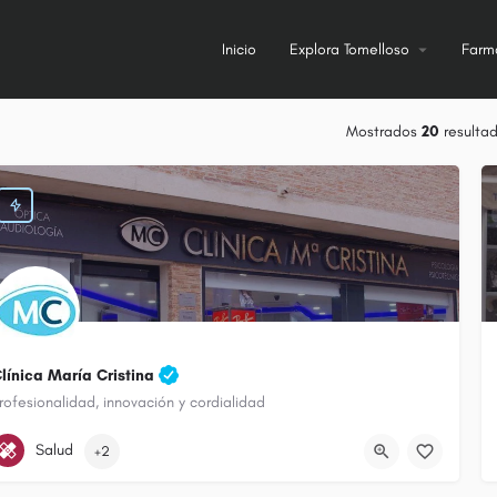
Inicio
Explora Tomelloso
Farm
Mostrados
20
resulta
línica María Cristina
rofesionalidad, innovación y cordialidad
926 50 80 59
Salud
+2