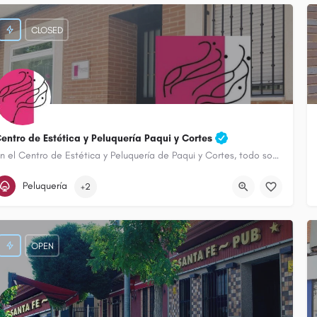
CLOSED
entro de Estética y Peluquería Paqui y Cortes
En el Centro de Estética y Peluquería de Paqui y Cortes, todo son ventajas.
619 78 46 16
Calle San Antón
Peluquería
+2
OPEN