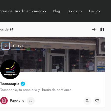
acias de Guardia en Tomelloso
Blog
Contacto
Precios
dos de
24
CLOSED
Tecnocopia
Tecnocopia, tu papelería y librería de confianza.
926501833
Calle Don Víctor Peñasco
Papelería
+2