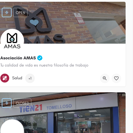
OPEN
20
Asociación AMAS
Tu calidad de vida es nuestra filosofía de trabajo
722 470 250
Calle Eladio Cabañero
Salud
+1
CLOSED