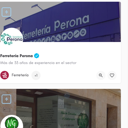
19
Ferretería Perona
Más de 33 años de experiencia en el sector
926 513 444
Calle Oriente
Ferretería
+1