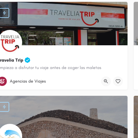
ravelia Trip
mpieza a disfrutar tu viaje antes de coger las maletas
926 513 802
Avenida Don Antonio Huertas
Agencias de Viajes