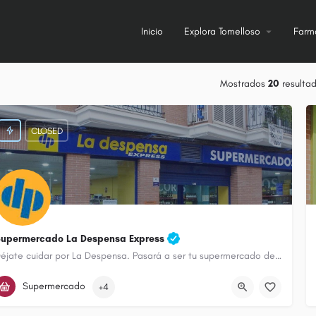
Inicio
Explora Tomelloso
Farm
Mostrados
20
resulta
CLOSED
upermercado La Despensa Express
Déjate cuidar por La Despensa. Pasará a ser tu supermercado de confianza.
926 50 40 67
Calle Campo
Supermercado
+4