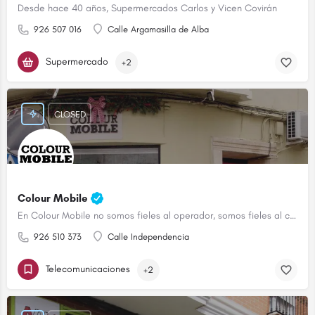
Desde hace 40 años, Supermercados Carlos y Vicen Covirán
926 507 016
Calle Argamasilla de Alba
Supermercado
+2
CLOSED
Colour Mobile
En Colour Mobile no somos fieles al operador, somos fieles al cliente
926 510 373
Calle Independencia
Telecomunicaciones
+2