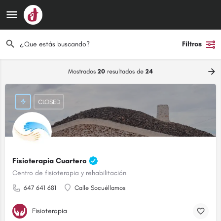
Filtros
Mostrados
20
resultados de
24
CLOSED
Fisioterapia Cuartero
Centro de fisioterapia y rehabilitación
647 641 681
Calle Socuéllamos
Fisioterapia