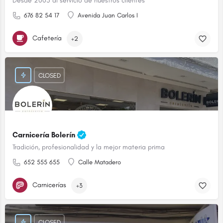
Desde 2005 al servicio de nuestros clientes
676 82 54 17
Avenida Juan Carlos I
Cafetería
+2
CLOSED
Carnicería Bolerín
Tradición, profesionalidad y la mejor materia prima
652 555 655
Calle Matadero
Carnicerías
+3
CLOSED