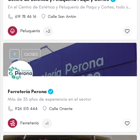
En el Centro de Estética y Peluquería de Paqui y Cortes, todo son ventajas.
619 78 46 16
Calle San Antón
Peluquería
+2
CLOSED
Ferretería Perona
Más de 33 años de experiencia en el sector
926 513 444
Calle Oriente
Ferretería
+1