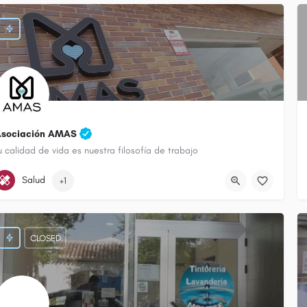
Asociación AMAS
u calidad de vida es nuestra filosofía de trabajo
722 470 250
Calle Eladio Cabañero
Salud
+1
CLOSED