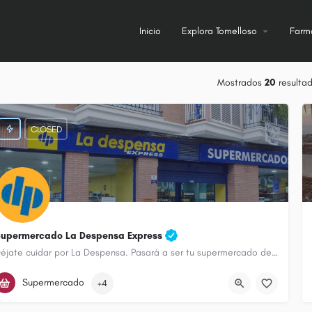
Inicio
Explora Tomelloso
Farm
Mostrados
20
resulta
CLOSED
upermercado La Despensa Express
Déjate cuidar por La Despensa. Pasará a ser tu supermercado de confianza.
926 50 40 67
Calle Campo
Supermercado
+4