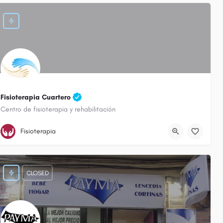
19
Fisioterapia Cuartero
Centro de fisioterapia y rehabilitación
647 641 681
Calle Socuéllamos
Fisioterapia
CLOSED