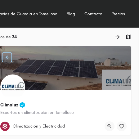
acias de Guardia en Tomelloso
Blog
Contacto
Precios
dos de
24
Climaluz
Expertos en climatización en Tomelloso
605 914 102
Climatización y Electricidad