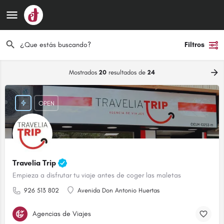
Filtros
Mostrados
20
resultados de
24
OPEN
Travelia Trip
Empieza a disfrutar tu viaje antes de coger las maletas
926 513 802
Avenida Don Antonio Huertas
Agencias de Viajes