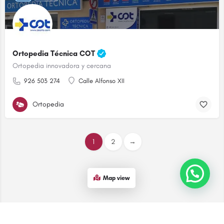
Ortopedia Técnica COT
Ortopedia innovadora y cercana
926 503 274
Calle Alfonso XII
Ortopedia
1
2
→
¡Contáctanos!
Map view