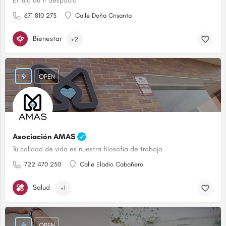
El lujo de ir despacio
671 810 275
Calle Doña Crisanta
Bienestar
+2
OPEN
Asociación AMAS
Tu calidad de vida es nuestra filosofía de trabajo
722 470 250
Calle Eladio Cabañero
Salud
+1
OPEN