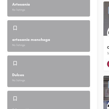
Artesanía
No listings
artesanía manchega
No listings
C
T
Dulces
No listings