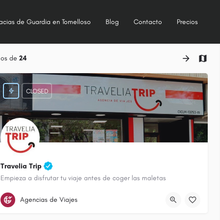
acias de Guardia en Tomelloso
Blog
Contacto
Precios
dos de
24
CLOSED
Travelia Trip
Empieza a disfrutar tu viaje antes de coger las maletas
926 513 802
Avenida Don Antonio Huertas
Agencias de Viajes