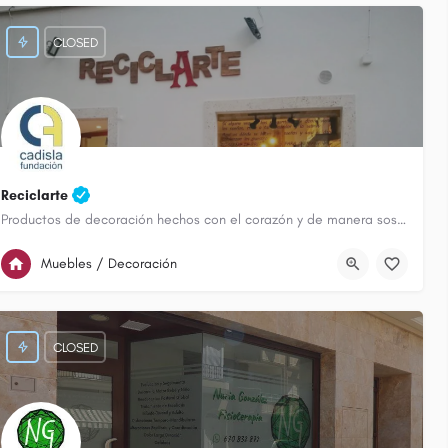
CLOSED
19
Reciclarte
Productos de decoración hechos con el corazón y de manera sostenible.
926 501 263
Calle Galileo
Muebles / Decoración
CLOSED