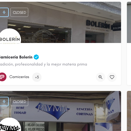
CLOSED
arnicería Bolerín
radición, profesionalidad y la mejor materia prima
652 555 655
Calle Matadero
Carnicerías
+3
CLOSED