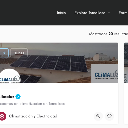
Inicio
Explora Tomelloso
Farm
Mostrados
20
resulta
CLOSED
limaluz
xpertos en climatización en Tomelloso
605 914 102
Climatización y Electricidad