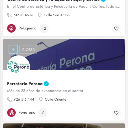
En el Centro de Estética y Peluquería de Paqui y Cortes, todo son ventajas.
619 78 46 16
Calle San Antón
Peluquería
+2
CLOSED
Ferretería Perona
Más de 33 años de experiencia en el sector
926 513 444
Calle Oriente
Ferretería
+1