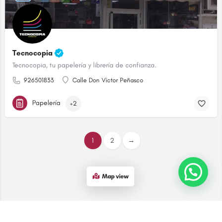
Tecnocopia
Tecnocopia, tu papelería y librería de confianza.
926501833
Calle Don Víctor Peñasco
Papelería
+2
1
2
→
¡Contáctanos!
Map view