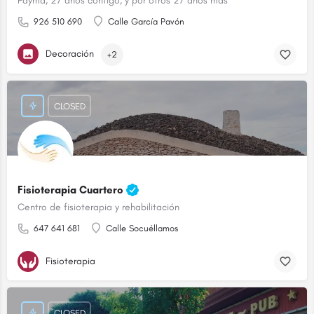
Payma, 27 años contigo, y por otros 27 años más
926 510 690
Calle García Pavón
Decoración
+2
CLOSED
Fisioterapia Cuartero
Centro de fisioterapia y rehabilitación
647 641 681
Calle Socuéllamos
Fisioterapia
CLOSED