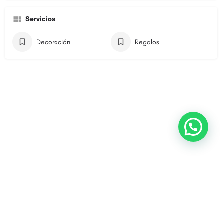
Servicios
Decoración
Regalos
© ExploraTomelloso 2022.
Aviso Legal
.
Política de Privacidad
.
Diseño web:
OchoalCuadrado