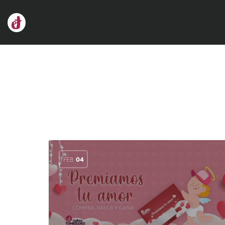
FEB
04